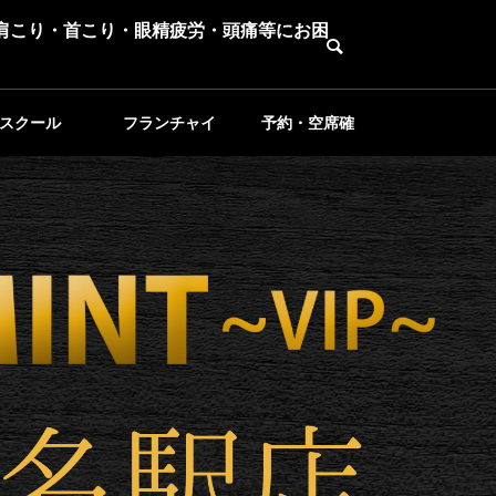
。肩こり・首こり・眼精疲労・頭痛等にお困
スクール
フランチャイ
予約・空席確
ズ募集
認