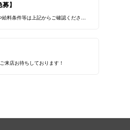
急募】
【ヘッドミント求人情報】でドライヘッドスパのセラピストを募集しております。詳しい福利厚生や給料条件等は上記からご確認ください。上記ページから応募して採用した時の特典として、ヘッドミントが運
のご来店お待ちしております！