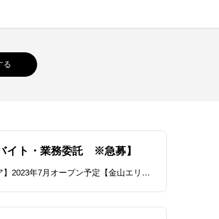
バイト・業務委託 ※急募】
【ヘッドミント求人情報】でドライヘッドスパのセラピストを募集しております。【栄東新町エリア】2023年7月オープン予定【金山エリア】2023年8月オープン予定に関してはオープニングスタッフを募